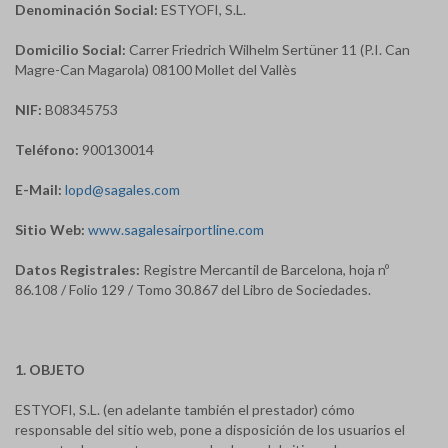
Denominación Social:
ESTYOFI, S.L.
Domicilio Social:
Carrer Friedrich Wilhelm Sertüner 11 (P.I. Can
Magre-Can Magarola) 08100 Mollet del Vallès
NIF:
B08345753
Teléfono:
900130014
E-Mail:
lopd@sagales.com
Sitio Web:
www.sagalesairportline.com
Datos Registrales:
Registre Mercantil de Barcelona, hoja nº
86.108 / Folio 129 / Tomo 30.867 del Libro de Sociedades.
1. OBJETO
ESTYOFI, S.L. (en adelante también el prestador) cómo
responsable del sitio web, pone a disposición de los usuarios el