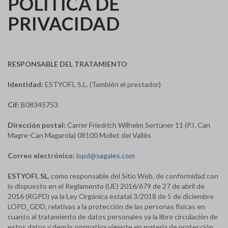
POLÍTICA DE
PRIVACIDAD
RESPONSABLE DEL TRATAMIENTO
Identidad:
ESTYOFI, S.L. (También el prestador)
Cif:
B08345753
Dirección postal:
Carrer Friedrich Wilhelm Sertüner 11 (P.I. Can
Magre-Can Magarola) 08100 Mollet del Vallès
Correo electrónico:
lopd@sagales.com
ESTYOFI, SL
, como responsable del Sitio Web, de conformidad con
lo dispuesto en el Reglamento (UE) 2016/679 de 27 de abril de
2016 (RGPD) ya la Ley Orgánica estatal 3/2018 de 5 de diciembre
LOPD_GDD, relativas a la protección de las personas físicas en
cuanto al tratamiento de datos personales ya la libre circulación de
estos datos y demás normativa vigente en materia de protección