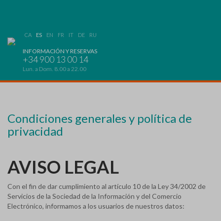
CA
ES
EN
FR
IT
DE
RU
INFORMACIÓN Y RESERVAS
+34 900 13 00 14
Lun. a Dom. 8.00 a 22.00
Condiciones generales y política de
privacidad
AVISO LEGAL
Con el fin de dar cumplimiento al artículo 10 de la Ley 34/2002 de
Servicios de la Sociedad de la Información y del Comercio
Electrónico, informamos a los usuarios de nuestros datos: