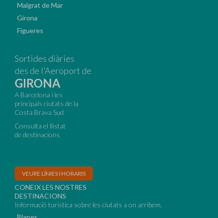
Malgrat de Mar
Girona
Figueres
Sortides diàries
des de l'Aeroport de
GIRONA
A Barcelona i les
principals ciutats de la
Costa Brava Sud
Consulta el llistat
de destinacions
VEURE LÍNIES I HORARIS
CONEIX LES NOSTRES
DESTINACIONS
Informació turística sobre les ciutats a on arribem.
Blanes