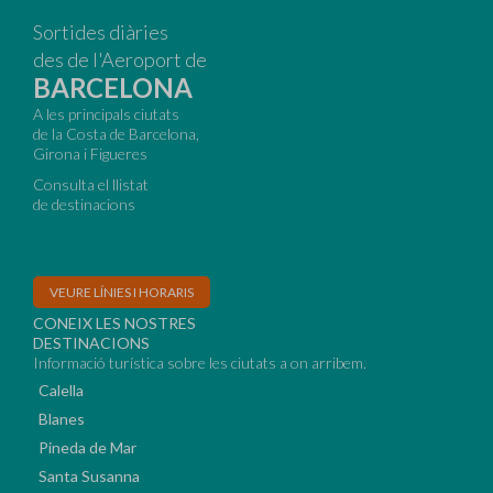
Sortides diàries
des de l'Aeroport de
BARCELONA
A les principals ciutats
de la Costa de Barcelona,
Girona i Figueres
Consulta el llistat
de destinacions
VEURE LÍNIES I HORARIS
CONEIX LES NOSTRES
DESTINACIONS
Informació turística sobre les ciutats a on arribem.
Calella
Blanes
Pineda de Mar
Santa Susanna