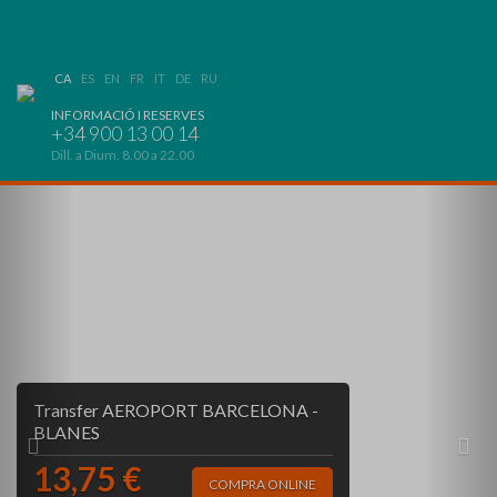
CA
ES
EN
FR
IT
DE
RU
INFORMACIÓ I RESERVES
+34 900 13 00 14
Dill. a Dium. 8.00 a 22.00
Previous
Nex
Transfer AEROPORT BARCELONA -
BLANES
13,75 €
COMPRA ONLINE