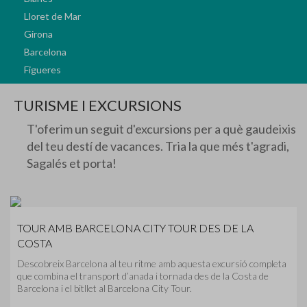
Lloret de Mar
Girona
Barcelona
Figueres
TURISME I EXCURSIONS
T'oferim un seguit d'excursions per a què gaudeixis
del teu destí de vacances. Tria la que més t'agradi,
Sagalés et porta!
TOUR AMB BARCELONA CITY TOUR DES DE LA
COSTA
Descobreix Barcelona al teu ritme amb aquesta excursió completa
que combina el transport d’anada i tornada des de la Costa de
Barcelona i el bitllet al Barcelona City Tour.