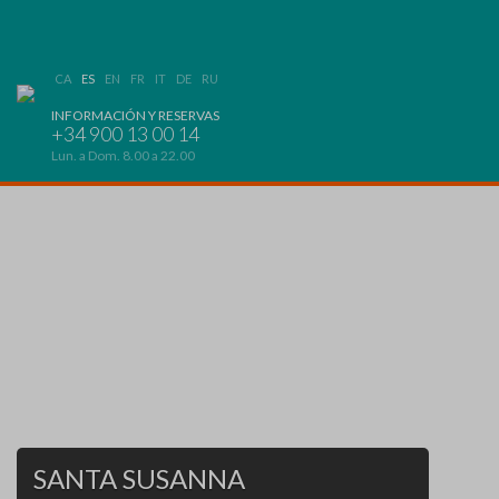
CA
ES
EN
FR
IT
DE
RU
INFORMACIÓN Y RESERVAS
+34 900 13 00 14
Lun. a Dom. 8.00 a 22.00
SANTA SUSANNA