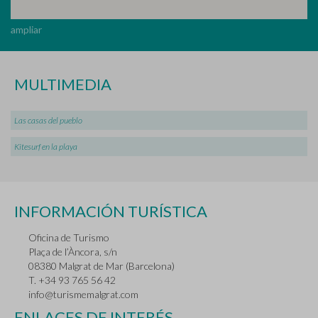
ampliar
MULTIMEDIA
Las casas del pueblo
Kitesurf en la playa
INFORMACIÓN TURÍSTICA
Oficina de Turismo
Plaça de l’Àncora, s/n
08380 Malgrat de Mar (Barcelona)
T. +34 93 765 56 42
info@turismemalgrat.com
ENLACES DE INTERÉS