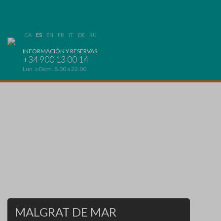
CA
ES
EN
FR
IT
DE
RU
INFORMACIÓN Y RESERVAS
+34 900 13 00 14
Lun. a Dom. 8.00 a 22.00
MALGRAT DE MAR