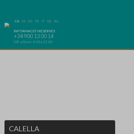
CA
ES
EN
FR
IT
DE
RU
INFORMACIÓ I RESERVES
+34 900 13 00 14
Dill. a Dium. 8.00 a 22.00
CALELLA