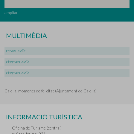
ampliar
MULTIMÈDIA
Far de Calella
Platja de Calella
Platja de Calella
Calella, moments de felicitat (Ajuntament de Calella)
INFORMACIÓ TURÍSTICA
Oficina de Turisme (central)
c/ Sant Jaume, 231