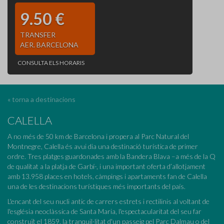
9.50 €
TRANSFER
AER. BARCELONA
CONSULTA ELS HORARIS
« torna a destinacions
CALELLA
A no més de 50 km de Barcelona i propera al Parc Natural del
Montnegre, Calella és avui dia una destinació turística de primer
ordre. Tres platges guardonades amb la Bandera Blava –a més de la Q
de qualitat a la platja de Garbí-, i una important oferta d’allotjament
amb 13.958 places en hotels, càmpings i apartaments fan de Calella
una de les destinacions turístiques més importants del país.
L'encant del seu nucli antic de carrers estrets i rectilinis al voltant de
l'església neoclàssica de Santa Maria, l'espectacularitat del seu far
construït el 1859, la tranquil·litat d'un passeig pel Parc Dalmau o del