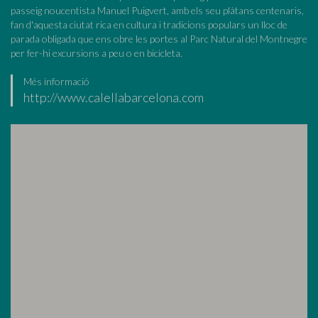
passeig noucentista Manuel Puigvert, amb els seu plàtans centenaris,
fan d'aquesta ciutat rica en cultura i tradicions populars un lloc de
parada obligada que ens obre les portes al Parc Natural del Montnegre
per fer-hi excursions a peu o en bicicleta.
Més informació
http://www.calellabarcelona.com