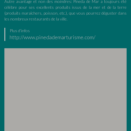
Autre avantage et non des moindres: Pineda de Mar a toujours été
célèbre pour ses excellents produits issus de la mer et de la terre
(produits maraîchers, poisson, etc.), que vous pourrez déguster dans
les nombreux restaurants de la ville.
Plus d’infos
http://www.pinedademarturisme.com/