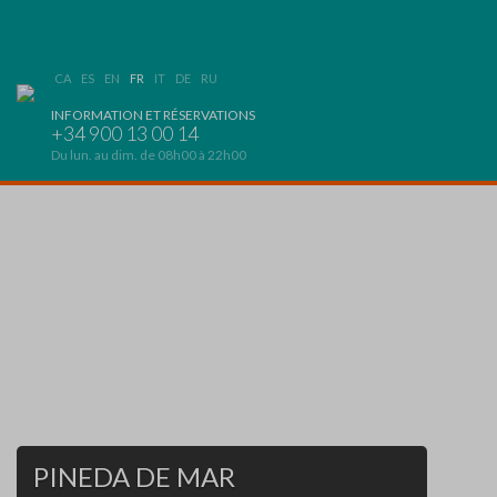
CA
ES
EN
FR
IT
DE
RU
INFORMATION ET RÉSERVATIONS
+34 900 13 00 14
Du lun. au dim. de 08h00 à 22h00
PINEDA DE MAR