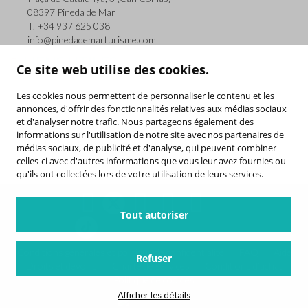
08397 Pineda de Mar
T. +34 937 625 038
info@pinedademarturisme.com
LIENS UTILES
Ce site web utilise des cookies.
Les cookies nous permettent de personnaliser le contenu et les
Conseil municipal de Pineda de Mar
annonces, d'offrir des fonctionnalités relatives aux médias sociaux
et d'analyser notre trafic. Nous partageons également des
Office de turisme de Pineda de Mar
informations sur l'utilisation de notre site avec nos partenaires de
Costa de Barcelona (Diputació de Barcelona)
médias sociaux, de publicité et d'analyse, qui peuvent combiner
Costa de Barcelona-Maresme
celles-ci avec d'autres informations que vous leur avez fournies ou
qu'ils ont collectées lors de votre utilisation de leurs services.
Tout autoriser
Conditions générales et politique de confidentialité
FAQ
Aide
Refuser
Droits et devoirs
Charte de services
Conditions d’achat
Politique de cookies
Afficher les détails