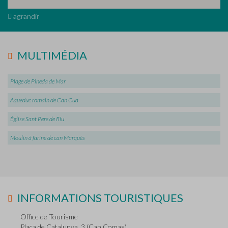
agrandir
MULTIMÉDIA
Plage de Pineda de Mar
Aqueduc romain de Can Cua
Église Sant Pere de Riu
Moulin à farine de can Marquès
INFORMATIONS TOURISTIQUES
Office de Tourisme
Plaça de Catalunya, 3 (Can Comas)