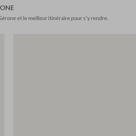
RONE
Gérone et le meilleur itinéraire pour s’y rendre.