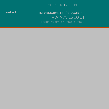
CA
ES
EN
FR
IT
DE
RU
Contact
INFORMATION ET RÉSERVATIONS
+34 900 13 00 14
Du lun. au dim. de 08h00 à 22h00