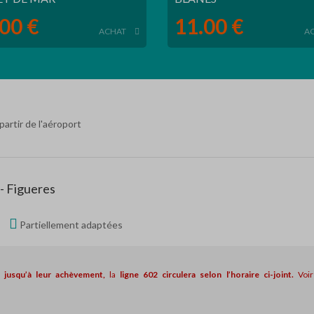
00 €
11.00 €
ACHAT
A
partir de l'aéroport
 - Figueres
Partiellement adaptées
 jusqu’à leur achèvement,
la
ligne 602 circulera selon l’horaire ci-joint.
Voi