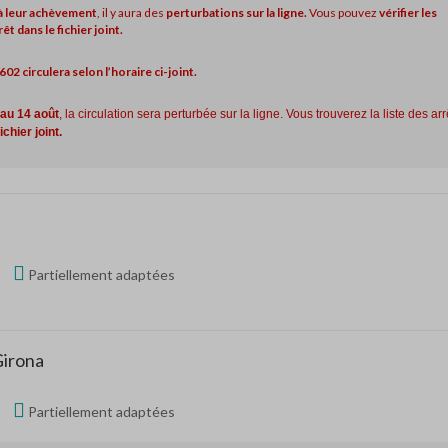
’à leur achèvement
, il y aura des
perturbations sur la ligne.
Vous pouvez
vérifier les
 dans le fichier joint.
 602 circulera selon l’horaire ci-joint.
 au 14 août
, la circulation sera perturbée sur la ligne. Vous trouverez la liste des arr
fichier joint.
Partiellement adaptées
Girona
Partiellement adaptées