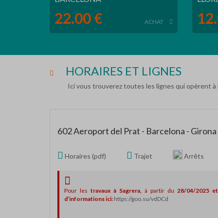
22.00 €
12.
ACHAT
HORAIRES ET LIGNES
Ici vous trouverez toutes les lignes qui opèrent à 
602 Aeroport del Prat - Barcelona - Girona
Horaires (pdf)
Trajet
Arrêts
Pour les
travaux à Sagrera,
à partir du
28/04/2025 et
d’informations ici:
https://goo.su/vdDCd