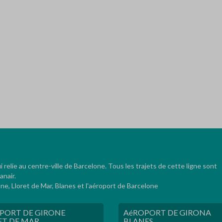
relie au centre-ville de Barcelone. Tous les trajets de cette ligne sont
anair.
e, Lloret de Mar, Blanes et l'aéroport de Barcelone
PORT DE GIRONE
AéROPORT DE GIRONA
ET DE MAR
BLANES