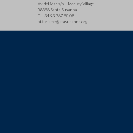
Av. del Mar s/n – Mecury Village
08398 Santa Susanna
T. +34 93 767 90 08
oi.turisme@stasusanna.org