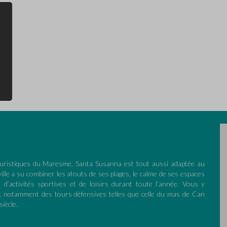
ouristiques du Maresme, Santa Susanna est tout aussi adaptée au
ville a su combiner les atouts de ses plages, le calme de ses espaces
 d’activités sportives et de loisirs durant toute l’année. Vous y
l, notamment des tours défensives telles que celle du mas de Can
siècle.