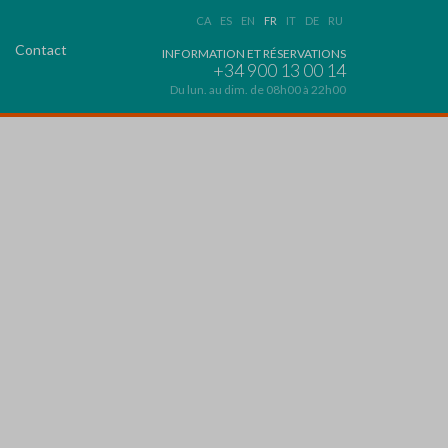
CA
ES
EN
FR
IT
DE
RU
Contact
INFORMATION ET RÉSERVATIONS
+34 900 13 00 14
Du lun. au dim. de 08h00 à 22h00