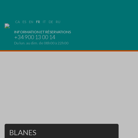
CA
ES
EN
FR
IT
DE
RU
INFORMATION ET RÉSERVATIONS
+34 900 13 00 14
Du lun. au dim. de 08h00 à 22h00
BLANES