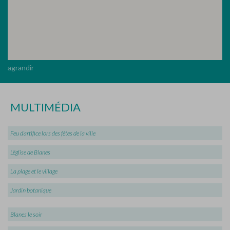
agrandir
MULTIMÉDIA
Feu d’artifice lors des fêtes de la ville
L'église de Blanes
La plage et le village
Jardin botanique
Blanes le soir