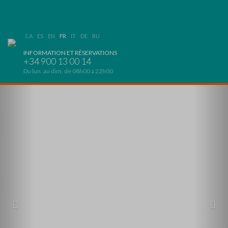
CA
ES
EN
FR
IT
DE
RU
INFORMATION ET RÉSERVATIONS
+34 900 13 00 14
Du lun. au dim. de 08h00 à 22h00
Previous
Nex