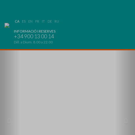
CA
ES
EN
FR
IT
DE
RU
INFORMACIÓ I RESERVES
+34 900 13 00 14
Dill. a Dium. 8.00 a 22.00
Previous
Nex