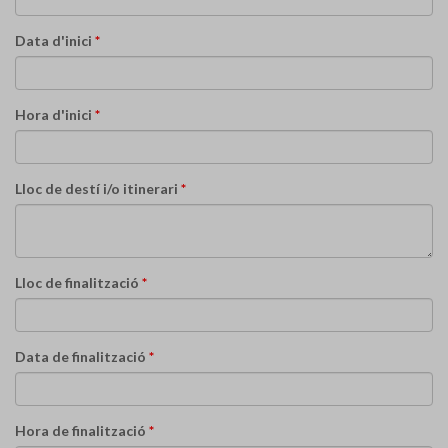
Data d'inici
*
Hora d'inici
*
Lloc de destí i/o itinerari
*
Lloc de finalització
*
Data de finalització
*
Hora de finalització
*