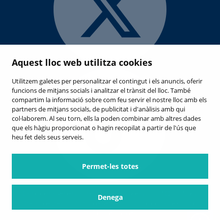
Aquest lloc web utilitza cookies
Utilitzem galetes per personalitzar el contingut i els anuncis, oferir
funcions de mitjans socials i analitzar el trànsit del lloc. També
compartim la informació sobre com feu servir el nostre lloc amb els
partners de mitjans socials, de publicitat i d'anàlisis amb qui
col·laborem. Al seu torn, ells la poden combinar amb altres dades
que els hàgiu proporcionat o hagin recopilat a partir de l'ús que
heu fet dels seus serveis.
Permet-les totes
Condicions generals i política de privadesa
FAQ
Ajuda
Denega
Drets i deures
Carta de serveis
Condicions de compra
Política de cookies