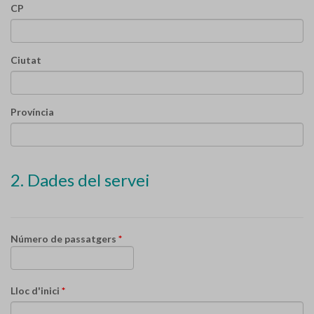
CP
Ciutat
Província
2. Dades del servei
Número de passatgers
*
Lloc d'inici
*