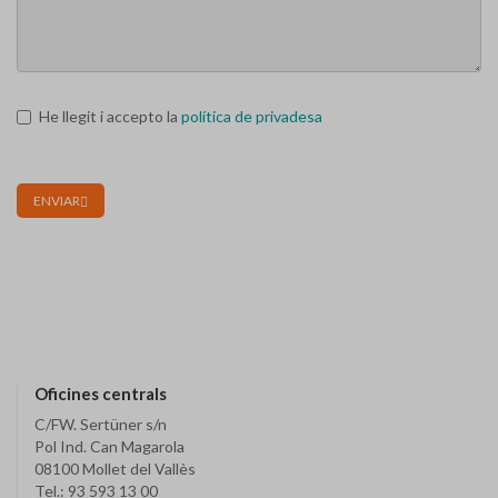
He llegit i accepto la
política de privadesa
ENVIAR
Oficines centrals
C/FW. Sertüner s/n
Pol Ind. Can Magarola
08100 Mollet del Vallès
Tel.: 93 593 13 00