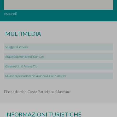
espandi
MULTIMEDIA
Spiaggia di Pineda
Acquedotto romano di Can Cua
Chiesa di Sant Pere de Riu
Mulino di produzione della farina di Can Marquès
Pineda de Mar, Costa Barcellona-Maresme
INFORMAZIONI TURISTICHE