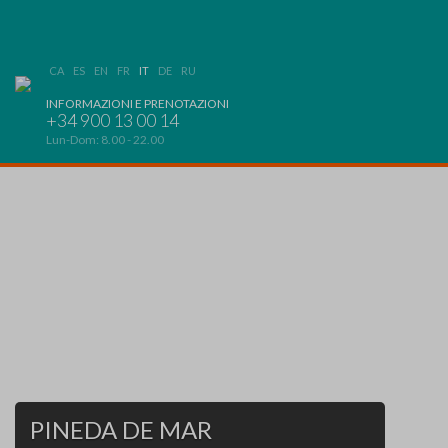
CA
ES
EN
FR
IT
DE
RU
INFORMAZIONI E PRENOTAZIONI
+34 900 13 00 14
Lun-Dom: 8.00 - 22.00
PINEDA DE MAR