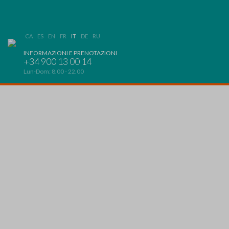
CA
ES
EN
FR
IT
DE
RU
INFORMAZIONI E PRENOTAZIONI
+34 900 13 00 14
Lun-Dom: 8.00 - 22.00