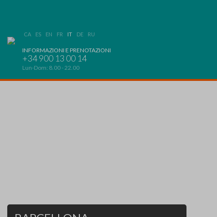
CA
ES
EN
FR
IT
DE
RU
INFORMAZIONI E PRENOTAZIONI
+34 900 13 00 14
Lun-Dom: 8.00 - 22.00