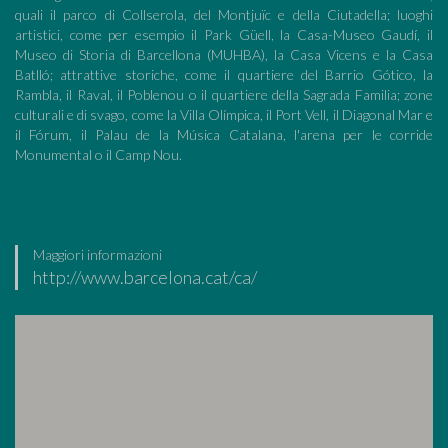
quali il parco di Collserola, del Montjuïc e della Ciutadella; luoghi
artistici, come per esempio il Park Güell, la Casa-Museo Gaudí, il
Museo di Storia di Barcellona (MUHBA), la Casa Vicens e la Casa
Batlló; attrattive storiche, come il quartiere del Barrio Gótico, la
Rambla, il Raval, il Poblenou o il quartiere della Sagrada Familia; zone
culturali e di svago, come la Villa Olímpica, il Port Vell, il Diagonal Mar e
il Fórum, il Palau de la Música Catalana, l'arena per le corride
Monumental o il Camp Nou.
Maggiori informazioni
http://www.barcelona.cat/ca/