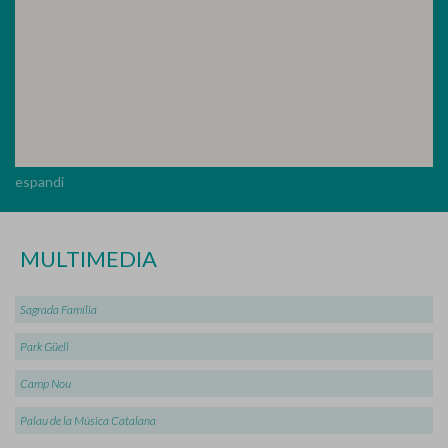
espandi
MULTIMEDIA
Sagrada Família
Park Güell
Camp Nou
Palau de la Música Catalana