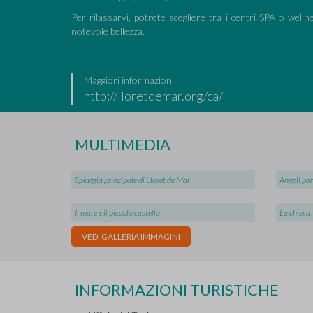
Per rilassarvi, potrete scegliere tra i centri SPA o welln
notevole bellezza.
Maggiori informazioni
http://lloretdemar.org/ca/
MULTIMEDIA
Spiaggia principale di Lloret de Mar
Angoli par
Il mare e il piccolo castello
La chiesa
VEDI GALLERIA IMMAGINI
INFORMAZIONI TURISTICHE