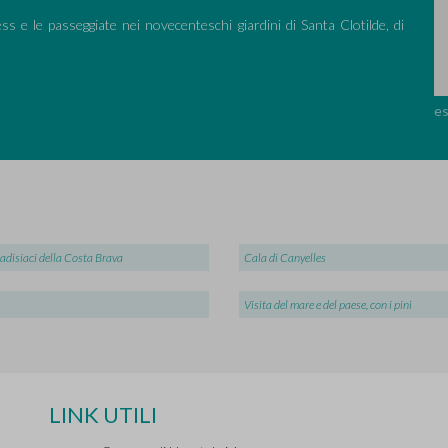
ess e le passeggiate nei novecenteschi giardini di Santa Clotilde, di
es
adisiaci della Costa Brava
Cala di Canyelles
Visita del mare e del paese, con i pini
LINK UTILI