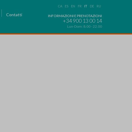
CA
ES
EN
FR
IT
DE
RU
Contatti
INFORMAZIONI E PRENOTAZIONI
+34 900 13 00 14
Lun-Dom: 8.00 - 22.00