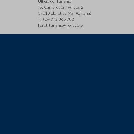
Ufficio del Turismo
Pg. Camprodon i Arieta, 2
17310 Lloret de Mar (Girona)
T. +34 972 365 788
lloret-turisme@lloret.org