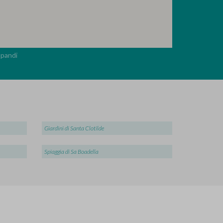
pandi
Giardini di Santa Clotilde
Spiaggia di Sa Boadella