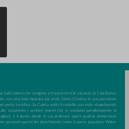
no tutti coloro che vengono a trascorrervi le vacanze: la Cala Banys
als, con una baia riparata dai venti; Santa Cristina in una posizione
nel porto turistico, Sa Caleta sotto il castello con viste stupefacenti,
le, scoprirete i sentieri marini che si snodano parallelamente ai
ioni, è il posto ideale in cui praticare sport quali le immersioni
ono presenti parchi dei divertimenti, come il parco acquatico Water