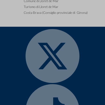
Comune di Lloret de Mar
Turismo di Lloret de Mar
Costa Brava (Consiglio provinciale di Girona)