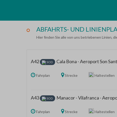
ABFAHRTS- UND LINIENPL
Hier finden Sie alle von uns betriebenen Linien, 
A42
Cala Bona - Aeroport Son San
SOD
Fahrplan
Strecke
Haltestellen
A43
Manacor - Vilafranca - Aeropo
SOD
Fahrplan
Strecke
Haltestellen