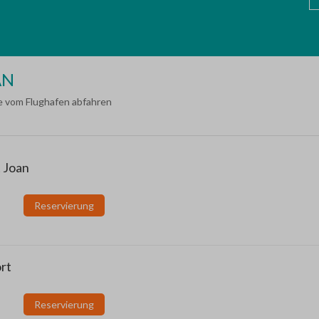
AN
die vom Flughafen abfahren
t Joan
Reservierung
rt
Reservierung