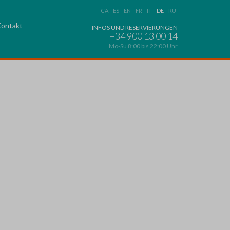
CA
ES
EN
FR
IT
DE
RU
ontakt
INFOS UND RESERVIERUNGEN
+34 900 13 00 14
Mo-Su 8:00 bis 22:00 Uhr