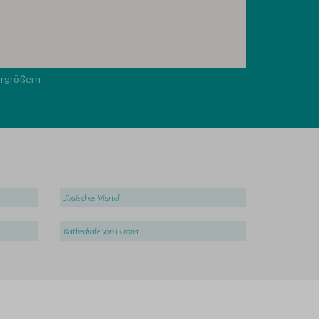
ergrößern
Jüdisches Viertel
Kathedrale von Girona