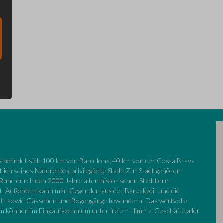
 befindet sich 100 km von Barcelona, 40 km von der Costa Brava
lich seines Naturerbes privilegierte Stadt: Zur Stadt gehören
 Ruhe durch den 2000 Jahre alten historischen Stadtkern
licht. Außerdem kann man Gegenden aus der Barockzeit und die
ett sowie Gässchen und Bogengänge bewundern. Das wertvolle
em können im Einkaufszentrum unter freiem Himmel Geschäfte aller