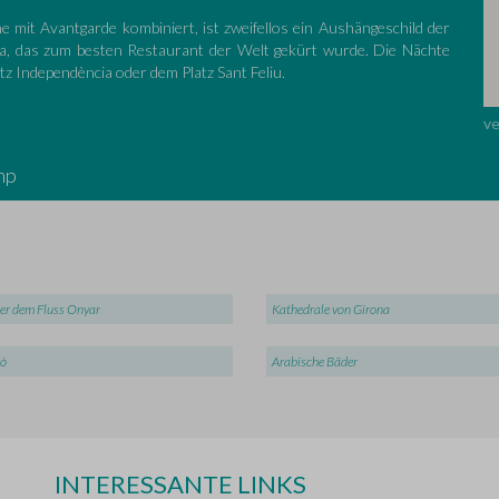
e mit Avantgarde kombiniert, ist zweifellos ein Aushängeschild der
a, das zum besten Restaurant der Welt gekürt wurde. Die Nächte
tz Independència oder dem Platz Sant Feliu.
v
hp
er dem Fluss Onyar
Kathedrale von Girona
ó
Arabische Bäder
N
INTERESSANTE LINKS