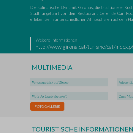
Die kulinarische Dynamik Gironas, die traditionelle Küch
Stadt, angeführt von dem Restaurant Celler de Can Roc
erleben Sie in unterschiedlichen Atmosphären auf dem Pla
Weitere Informationen
http://www.girona.cat/turisme/cat/index.p
MULTIMEDIA
Panoramablick auf Girona
Häuser üb
Platz der Unabhängigkeit
Casa Mas
FOTOGALLERIE
TOURISTISCHE INFORMATIONE