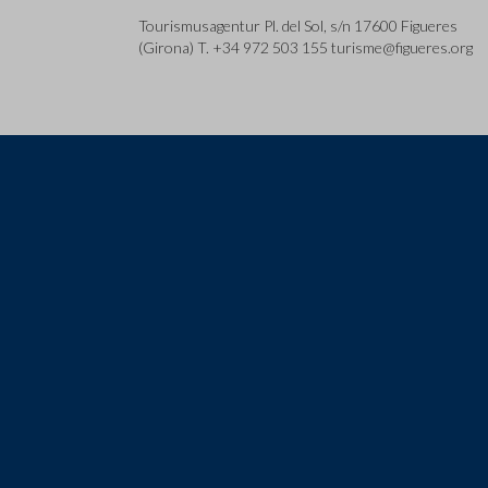
Tourismusagentur Pl. del Sol, s/n 17600 Figueres
(Girona) T. +34 972 503 155 turisme@figueres.org