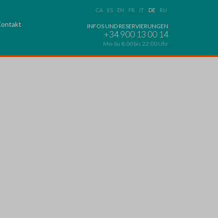
CA
ES
EN
FR
IT
DE
RU
ontakt
INFOS UND RESERVIERUNGEN
+34 900 13 00 14
Mo-Su 8:00 bis 22:00 Uhr