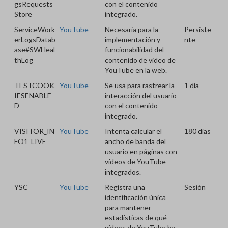
gsRequests
con el contenido
Store
integrado.
ServiceWork
YouTube
Necesaria para la
Persiste
erLogsDatab
implementación y
nte
ase#SWHeal
funcionabilidad del
thLog
contenido de video de
YouTube en la web.
TESTCOOK
YouTube
Se usa para rastrear la
1 día
IESENABLE
interacción del usuario
D
con el contenido
integrado.
VISITOR_IN
YouTube
Intenta calcular el
180 días
FO1_LIVE
ancho de banda del
usuario en páginas con
vídeos de YouTube
integrados.
YSC
YouTube
Registra una
Sesión
identificación única
para mantener
estadísticas de qué
vídeos de YouTube ha