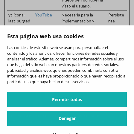
visto el usuario.
yt-icons-
YouTube
Necesaria para la
Persiste
last-purged
implementación y
nte
funcionabilidad del
contenido de video de
Esta página web usa cookies
YouTube en la web.
Las cookies de este sitio web se usan para personalizar el
YtIdbMeta#
YouTube
Se usa para rastrear la
Persiste
contenido y los anuncios, ofrecer funciones de redes sociales y
databases
interacción del usuario
nte
analizar el tráfico. Además, compartimos información sobre el uso
con el contenido
que haga del sitio web con nuestros partners de redes sociales,
integrado.
publicidad y análisis web, quienes pueden combinarla con otra
información que les haya proporcionado o que hayan recopilado a
partir del uso que haya hecho de sus servicios.
Permitir todas
Общие условия и политика конфиденциальности
FAQ
Ajuda
Denegar
Права и обязанности
Меню услуг
Условия покупки
Политика использования файлов куки