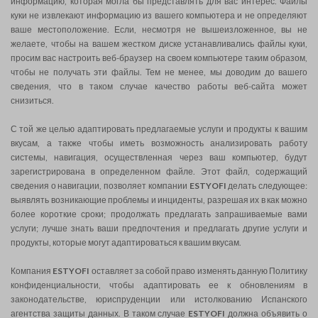
информацию, которая могла бы представлять для вас интерес. Файлы
куки не извлекают информацию из вашего компьютера и не определяют
ваше местоположение. Если, несмотря не вышеизложенное, вы не
желаете, чтобы на вашем жестком диске устанавливались файлы куки,
просим вас настроить веб-браузер на своем компьютере таким образом,
чтобы не получать эти файлы. Тем не менее, мы доводим до вашего
сведения, что в таком случае качество работы веб-сайта может
снизиться.
С той же целью адаптировать предлагаемые услуги и продукты к вашим
вкусам, а также чтобы иметь возможность анализировать работу
системы, навигация, осуществленная через ваш компьютер, будут
зарегистрирована в определенном файле. Этот файл, содержащий
сведения о навигации, позволяет компании
ESTYOFI
делать следующее:
выявлять возникающие проблемы и инциденты, разрешая их в как можно
более короткие сроки; продолжать предлагать запрашиваемые вами
услуги; лучше знать ваши предпочтения и предлагать другие услуги и
продукты, которые могут адаптироваться к вашим вкусам.
Компания
ESTYOFI
оставляет за собой право изменять данную Политику
конфиденциальности, чтобы адаптировать ее к обновлениям в
законодательстве, юриспруденции или истолкованию Испанского
агентства защиты данных. В таком случае
ESTYOFI
должна объявить о