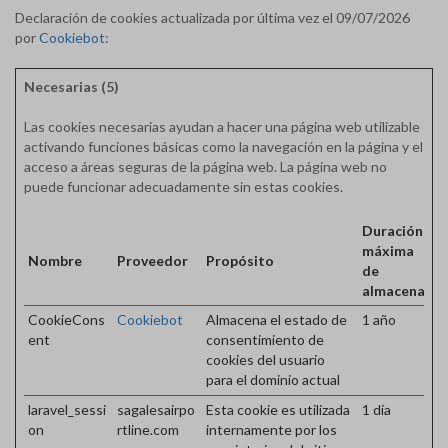
Declaración de cookies actualizada por última vez el 09/07/2026
por
Cookiebot
:
Necesarias (5)
Las cookies necesarias ayudan a hacer una página web utilizable
activando funciones básicas como la navegación en la página y el
acceso a áreas seguras de la página web. La página web no
puede funcionar adecuadamente sin estas cookies.
Duración
máxima
Nombre
Proveedor
Propósito
de
almacenami
CookieCons
Cookiebot
Almacena el estado de
1 año
ent
consentimiento de
cookies del usuario
para el dominio actual
laravel_sessi
sagalesairpo
Esta cookie es utilizada
1 día
on
rtline.com
internamente por los