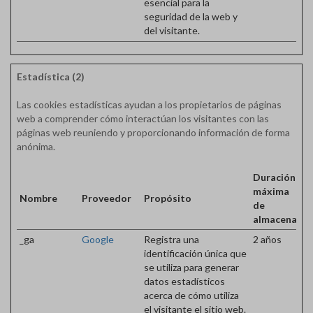
esencial para la
seguridad de la web y
del visitante.
Estadística (2)
Las cookies estadísticas ayudan a los propietarios de páginas
web a comprender cómo interactúan los visitantes con las
páginas web reuniendo y proporcionando información de forma
anónima.
Duración
máxima
Nombre
Proveedor
Propósito
de
almacenami
_ga
Google
Registra una
2 años
identificación única que
se utiliza para generar
datos estadísticos
acerca de cómo utiliza
el visitante el sitio web.