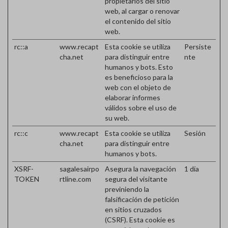
propietarios del sitio
web, al cargar o renovar
el contenido del sitio
web.
rc::a
www.recapt
Esta cookie se utiliza
Persiste
cha.net
para distinguir entre
nte
humanos y bots. Esto
es beneficioso para la
web con el objeto de
elaborar informes
válidos sobre el uso de
su web.
rc::c
www.recapt
Esta cookie se utiliza
Sesión
cha.net
para distinguir entre
humanos y bots.
XSRF-
sagalesairpo
Asegura la navegación
1 día
TOKEN
rtline.com
segura del visitante
previniendo la
falsificación de petición
en sitios cruzados
(CSRF). Esta cookie es