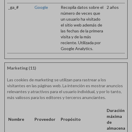
_ga_#
Google
Recopila datos sobre el
2 años
número de veces que
un usuario ha visitado
el sitio web además de
las fechas de la primera
visita y de la más
reciente. Utilizada por
Google Analytics.
Marketing (11)
Las cookies de marketing se utilizan para rastrear a los
visitantes en las páginas web. La intención es mostrar anuncios
relevantes y atractivos para el usuario individual, y por lo tanto,
más valiosos para los editores y terceros anunciantes.
Duración
máxima
Nombre
Proveedor
Propósito
de
almacenami