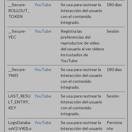
__Secure-
YouTube
Se usa para rastrear la
180 días
ROLLOUT_
interacción del usuario
TOKEN
con el contenido
integrado.
__Secure-
YouTube
Registra las
Sesión
YEC
preferencias del
reproductor de vídeo
del usuario al ver vídeos
incrustados de
YouTube
__Secure-
YouTube
Se usa para rastrear la
180 días
YNID
interacción del usuario
con el contenido
integrado.
LAST_RESU
YouTube
Se usa para rastrear la
Sesión
LT_ENTRY_
interacción del usuario
KEY
con el contenido
integrado.
LogsDataba
YouTube
Se usa para rastrear la
Persiste
seV2:V#||Lo
interacción del usuario
nte