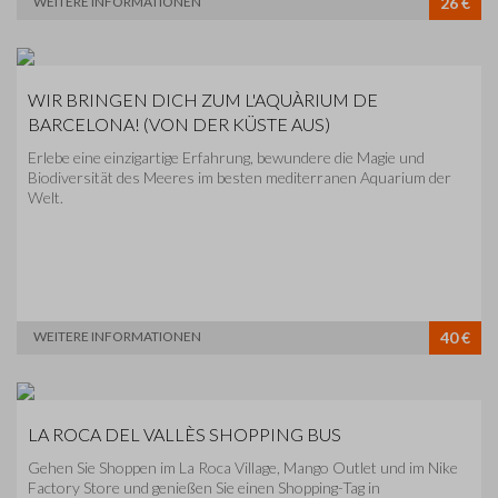
WEITERE INFORMATIONEN
26 €
WIR BRINGEN DICH ZUM L'AQUÀRIUM DE
BARCELONA! (VON DER KÜSTE AUS)
Erlebe eine einzigartige Erfahrung, bewundere die Magie und
Biodiversität des Meeres im besten mediterranen Aquarium der
Welt.
WEITERE INFORMATIONEN
40 €
LA ROCA DEL VALLÈS SHOPPING BUS
Gehen Sie Shoppen im La Roca Village, Mango Outlet und im Nike
Factory Store und genießen Sie einen Shopping-Tag in