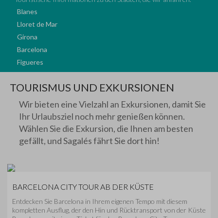
Blanes
Lloret de Mar
Girona
Barcelona
Figueres
TOURISMUS UND EXKURSIONEN
Wir bieten eine Vielzahl an Exkursionen, damit Sie
Ihr Urlaubsziel noch mehr genießen können.
Wählen Sie die Exkursion, die Ihnen am besten
gefällt, und Sagalés fährt Sie dort hin!
BARCELONA CITY TOUR AB DER KÜSTE
Entdecken Sie Barcelona in Ihrem eigenen Tempo mit diesem
kompletten Ausflug, der den Hin und Rücktransport von der Küste