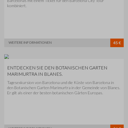
Barcelonas mit einem Ticket für den Barcelona City Tour
kombiniert.
WEITERE INFORMATIONEN
45 €
ENTDECKEN SIE DEN BOTANISCHEN GARTEN
MARIMURTRA IN BLANES.
Tagesexkursion von Barcelona und die Küste von Barcelona in
den Botanischen Garten Marimurtra in der Gemeinde von Blanes.
Er gilt als einer der besten botanischen Gärten Europas.