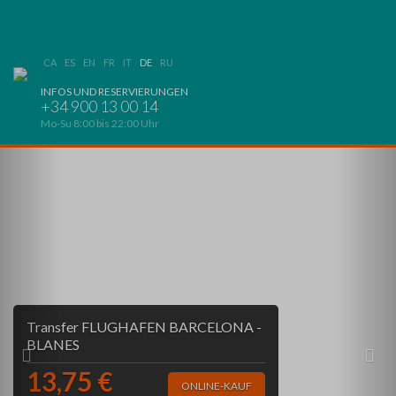
CA
ES
EN
FR
IT
DE
RU
INFOS UND RESERVIERUNGEN
+34 900 13 00 14
Mo-Su 8:00 bis 22:00 Uhr
Previous
Nex
Transfer FLUGHAFEN BARCELONA -
BLANES
13,75 €
ONLINE-KAUF